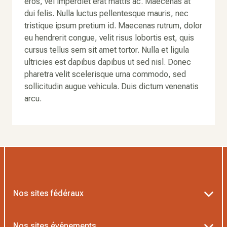
eros, vel imperdiet erat mattis ac. Maecenas at
dui felis. Nulla luctus pellentesque mauris, nec
tristique ipsum pretium id. Maecenas rutrum, dolor
eu hendrerit congue, velit risus lobortis est, quis
cursus tellus sem sit amet tortor. Nulla et ligula
ultricies est dapibus dapibus ut sed nisl. Donec
pharetra velit scelerisque urna commodo, sed
sollicitudin augue vehicula. Duis dictum venenatis
arcu.
Nos sites fédéraux
Ten’Up
Nos sites événements