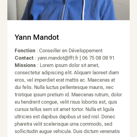
Yann Mandot
Fonction
: Conseiller en Développement
Contact
: yann.mandot@fft.fr | 06 75 08 08 91
Missions
: Lorem ipsum dolor sit amet,
consectetur adipiscing elit. Aliquam laoreet diam
eros, vel imperdiet erat mattis ac. Maecenas at
dui felis. Nulla luctus pellentesque mauris, nec
tristique ipsum pretium id. Maecenas rutrum, dolor
eu hendrerit congue, velit risus lobortis est, quis
cursus tellus sem sit amet tortor. Nulla et ligula
ultricies est dapibus dapibus ut sed nisl. Donec
pharetra velit scelerisque urna commodo, sed
sollicitudin augue vehicula. Duis dictum venenatis